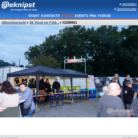
anmelden
Desktopseite
START
KONTAKTE
FOTOS
EVENTS
PMs
FORUM
Albenübersicht
28. Rock im Feld...
#2288901