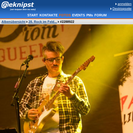
anmelden
Desktopseite
START
KONTAKTE
FOTOS
EVENTS
PMs
FORUM
Albenübersicht
28. Rock im Feld...
#2288922