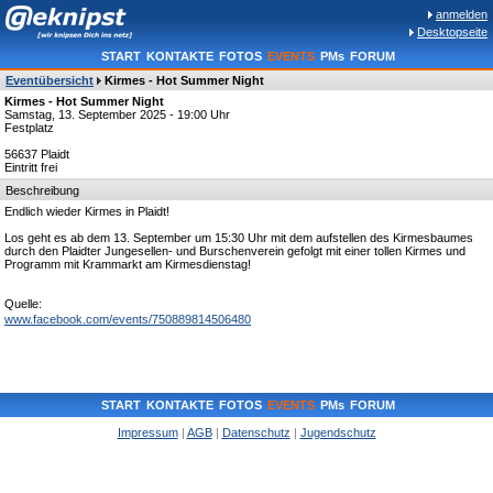
anmelden
Desktopseite
START
KONTAKTE
FOTOS
EVENTS
PMs
FORUM
Eventübersicht
Kirmes - Hot Summer Night
Kirmes - Hot Summer Night
Samstag, 13. September 2025 - 19:00 Uhr
Festplatz
56637 Plaidt
Eintritt frei
Beschreibung
Endlich wieder Kirmes in Plaidt!
Los geht es ab dem 13. September um 15:30 Uhr mit dem aufstellen des Kirmesbaumes
durch den Plaidter Jungesellen- und Burschenverein gefolgt mit einer tollen Kirmes und
Programm mit Krammarkt am Kirmesdienstag!
Quelle:
www.facebook.com/events/750889814506480
START
KONTAKTE
FOTOS
EVENTS
PMs
FORUM
Impressum
|
AGB
|
Datenschutz
|
Jugendschutz