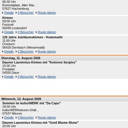
08:30 Uhr
Rummelplatz, Alter Mar...
57627 Hachenburg
Details
0 Besucher
Route planen
Kirmes
09:00 Uhr
Festzelt
56599 Leutesdorf
Details
0 Besucher
Route planen
125 Jahre Jubiläumskirmes - Krammarkt
11:00 Uhr
Ortskern
56428 Dernbach (Westerwald)
Details
0 Besucher
Route planen
Dienstag, 11. August 2026
Dauner Laurentius Kirmes mit "Kolonne Sorglos"
15:00 Uhr
Festplatz
54550 Daun
Details
0 Besucher
Route planen
Mittwoch, 12. August 2026
Sommer im kulturWERK mit "Da Capo"
18:00 Uhr
kulturWERKwissen (Hall...
57537 Wissen
Details
0 Besucher
Route planen
Dauner Laurentius Kirmes mit "Gerd Blume Show"
20:00 Uhr