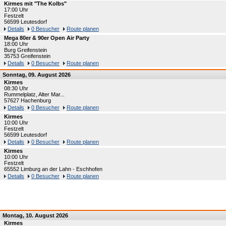
Kirmes mit "The Kolbs"
17:00 Uhr
Festzelt
56599 Leutesdorf
Details
0 Besucher
Route planen
Mega 80er & 90er Open Air Party
18:00 Uhr
Burg Greifenstein
35753 Greifenstein
Details
0 Besucher
Route planen
Sonntag, 09. August 2026
Kirmes
08:30 Uhr
Rummelplatz, Alter Mar...
57627 Hachenburg
Details
0 Besucher
Route planen
Kirmes
10:00 Uhr
Festzelt
56599 Leutesdorf
Details
0 Besucher
Route planen
Kirmes
10:00 Uhr
Festzelt
65552 Limburg an der Lahn - Eschhofen
Details
0 Besucher
Route planen
Montag, 10. August 2026
Kirmes