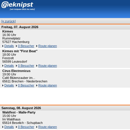
[« zurück]
Freitag, 07. August 2026
Kirmes
16:30 Uhr
Rummelplatz
57627 Hachenburg
Details
0 Besucher
Route planen
Kirmes mit "First Beat"
18:00 Uhr
Festzelt
56599 Leutesdorf
Details
0 Besucher
Route planen
Cirus Electronicus
19:00 Uhr
Café Blütenzauber im...
65611 Brechen - Niederbrechen
Details
0 Besucher
Route planen
Samstag, 08. August 2026
Waldfest - Malle-Party
15:00 Uhr
Im Waldhaus
65614 Beselich - Schupbach
Details
0 Besucher
Route planen