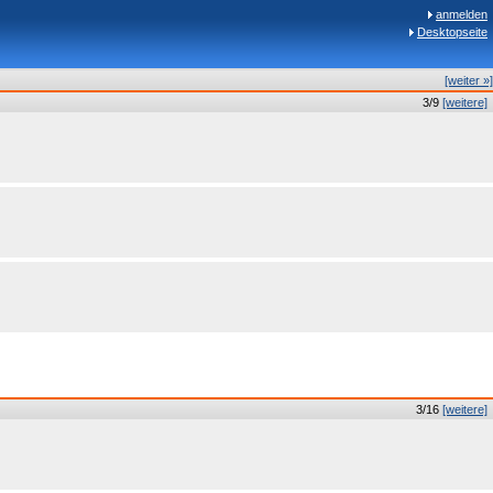
anmelden
Desktopseite
[weiter »]
3/9
[weitere]
3/16
[weitere]