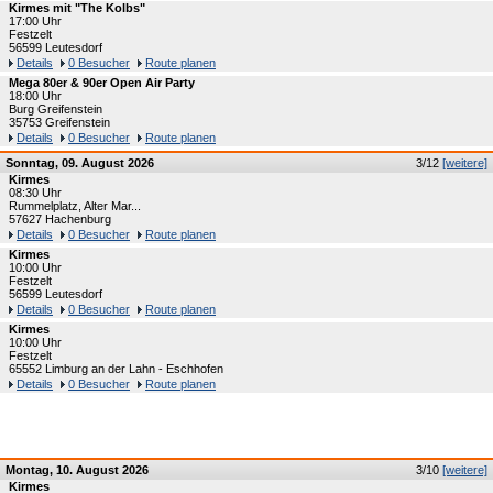
Kirmes mit "The Kolbs"
17:00 Uhr
Festzelt
56599 Leutesdorf
Details
0 Besucher
Route planen
Mega 80er & 90er Open Air Party
18:00 Uhr
Burg Greifenstein
35753 Greifenstein
Details
0 Besucher
Route planen
Sonntag, 09. August 2026
3/12
[weitere]
Kirmes
08:30 Uhr
Rummelplatz, Alter Mar...
57627 Hachenburg
Details
0 Besucher
Route planen
Kirmes
10:00 Uhr
Festzelt
56599 Leutesdorf
Details
0 Besucher
Route planen
Kirmes
10:00 Uhr
Festzelt
65552 Limburg an der Lahn - Eschhofen
Details
0 Besucher
Route planen
Montag, 10. August 2026
3/10
[weitere]
Kirmes