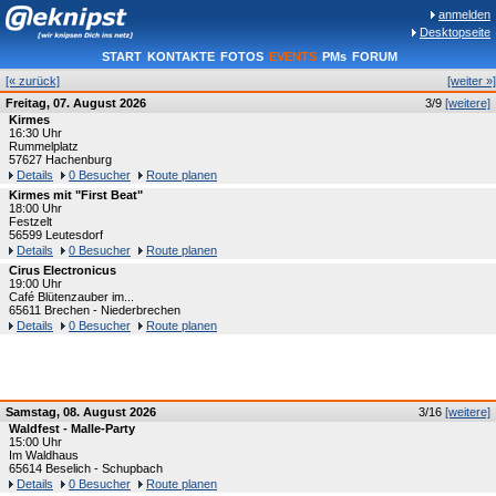
anmelden
Desktopseite
START
KONTAKTE
FOTOS
EVENTS
PMs
FORUM
[« zurück]
[weiter »]
Freitag, 07. August 2026
3/9
[weitere]
Kirmes
16:30 Uhr
Rummelplatz
57627 Hachenburg
Details
0 Besucher
Route planen
Kirmes mit "First Beat"
18:00 Uhr
Festzelt
56599 Leutesdorf
Details
0 Besucher
Route planen
Cirus Electronicus
19:00 Uhr
Café Blütenzauber im...
65611 Brechen - Niederbrechen
Details
0 Besucher
Route planen
Samstag, 08. August 2026
3/16
[weitere]
Waldfest - Malle-Party
15:00 Uhr
Im Waldhaus
65614 Beselich - Schupbach
Details
0 Besucher
Route planen