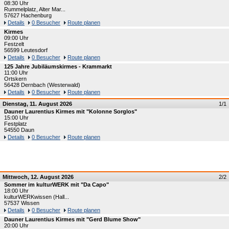
08:30 Uhr
Rummelplatz, Alter Mar...
57627 Hachenburg
Details
0 Besucher
Route planen
Kirmes
09:00 Uhr
Festzelt
56599 Leutesdorf
Details
0 Besucher
Route planen
125 Jahre Jubiläumskirmes - Krammarkt
11:00 Uhr
Ortskern
56428 Dernbach (Westerwald)
Details
0 Besucher
Route planen
Dienstag, 11. August 2026
1/1
Dauner Laurentius Kirmes mit "Kolonne Sorglos"
15:00 Uhr
Festplatz
54550 Daun
Details
0 Besucher
Route planen
Mittwoch, 12. August 2026
2/2
Sommer im kulturWERK mit "Da Capo"
18:00 Uhr
kulturWERKwissen (Hall...
57537 Wissen
Details
0 Besucher
Route planen
Dauner Laurentius Kirmes mit "Gerd Blume Show"
20:00 Uhr