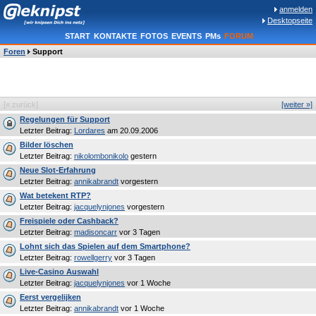
anmelden
Desktopseite
START
KONTAKTE
FOTOS
EVENTS
PMs
FORUM
Foren
Support
[« zurück]
[weiter »]
Regelungen für Support
Letzter Beitrag:
Lordares
am 20.09.2006
Bilder löschen
Letzter Beitrag:
nikolombonikolo
gestern
Neue Slot-Erfahrung
Letzter Beitrag:
annikabrandt
vorgestern
Wat betekent RTP?
Letzter Beitrag:
jacquelynjones
vorgestern
Freispiele oder Cashback?
Letzter Beitrag:
madisoncarr
vor 3 Tagen
Lohnt sich das Spielen auf dem Smartphone?
Letzter Beitrag:
rowellgerry
vor 3 Tagen
Live-Casino Auswahl
Letzter Beitrag:
jacquelynjones
vor 1 Woche
Eerst vergelijken
Letzter Beitrag:
annikabrandt
vor 1 Woche