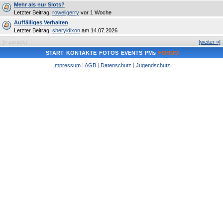
Mehr als nur Slots?
Letzter Beitrag:
rowellgerry
vor 1 Woche
Auffälliges Verhalten
Letzter Beitrag:
sheryldixon
am 14.07.2026
[« zurück]
[weiter »]
START
KONTAKTE
FOTOS
EVENTS
PMs
FORUM
Impressum
|
AGB
|
Datenschutz
|
Jugendschutz